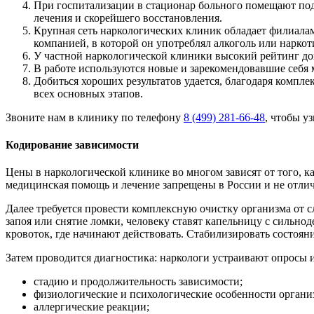
При госпитализации в стационар больного помещают под
лечения и скорейшего восстановления.
Крупная сеть наркологических клиник обладает филиалами
компанией, в которой он употреблял алкоголь или наркот
У частной наркологической клиники высокий рейтинг д
В работе используются новые и зарекомендовавшие себя
Добиться хороших результатов удается, благодаря компле
всех основных этапов.
Звоните нам в клинику по телефону
8 (499) 281-66-48
, чтобы у
Кодирование зависимости
Цены в наркологической клинике во многом зависят от того, к
медицинская помощь и лечение запрещены в России и не отли
Далее требуется провести комплексную очистку организма от сл
запоя или снятие ломки, человеку ставят капельницу с сильн
кровоток, где начинают действовать. Стабилизировать состояни
Затем проводится диагностика: наркологи устраивают опросы и
стадию и продолжительность зависимости;
физиологические и психологические особенности органи
аллергические реакции;