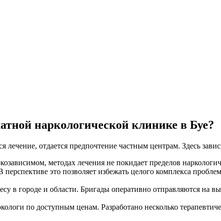
латной наркологической клинике в Буе?
ся лечение, отдается предпочтение частным центрам. Здесь зав
озависимом, методах лечения не покидает пределов наркологиче
 В перспективе это позволяет избежать целого комплекса проблем
су в городе и области. Бригады оперативно отправляются на в
ологи по доступным ценам. Разработано несколько терапевтич