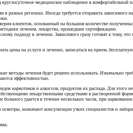
 круглосуточное медицинское наблюдение в комфортабельной п
 в разных регионах. Иногда требуется отправить зависимого на
ики.
оверия клиентов, основанный на большом количестве полученны
 методики лечения, лекарства, прошедшие сертификацию.
ксному подходу в лечении. Зависимого сразу готовят к тому, чт
знать цены на услуги и лечение, записаться на прием, бесплатн
акие методы лечения будет решено использовать. Изначально треб
чаются эффективностью.
едов наркотиков и алкоголя, продуктов их распада. Для этого н
одействующими лекарственными средствами в растворенной форм
е больного удается в течение нескольких часов, при наркомании 
 осмотры, назначают консультации узких специалистов и лабора
зма;