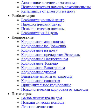
Анонимное лечение алкоголизма
Психологическая помощь алкозависимым
Капельница от алкоголя на дому
Реабилитация
Реабилитационный центр
Наркологический центр
Психологическая помощь
Реабилитация 21 день
Кодирование
Кодирование алкоголизма
Кодирование по Довженко
Кодирование на дому
Кодирование препаратом Эспераль
Кодирование Налтрексоном
Кодирование Торпедо
Кодирование Вивитролом
Кодирование уколом
Вшивание ампулы от алкоголя
Кодирование гипнозом
Принудительное кодирование
Психологическая кодировка от алкоголя
Психиатрия
Вызов психиатра на дом
Психиатрическая помощь
Лечение депрессии